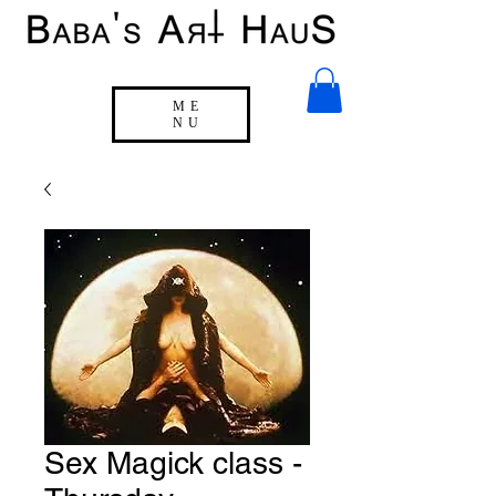
ME
NU
Sex Magick class -